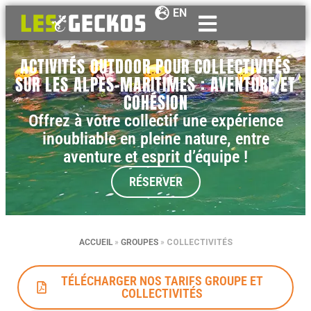
EN
ACTIVITÉS OUTDOOR POUR COLLECTIVITÉS
SUR LES ALPES-MARITIMES : AVENTURE ET
COHÉSION
Offrez à votre collectif une expérience
inoubliable en pleine nature, entre
aventure et esprit d’équipe !
RÉSERVER
ACCUEIL
»
GROUPES
»
COLLECTIVITÉS
TÉLÉCHARGER NOS TARIFS GROUPE ET
COLLECTIVITÉS