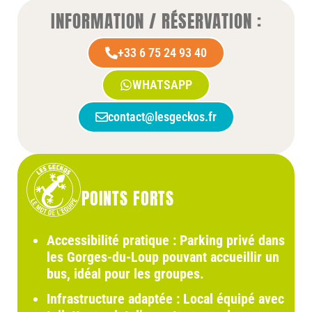
INFORMATION / RÉSERVATION :
+33 6 75 24 93 40
WHATSAPP
contact@lesgeckos.fr
POINTS FORTS
Accessibilité pratique
: Parking privé dans
les Gorges-du-Loup pouvant accueillir un
bus, idéal pour les groupes.
Infrastructure adaptée
: Local équipé avec