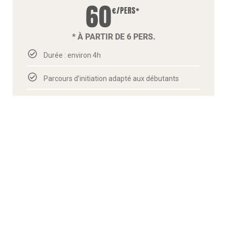
60
€/PERS*
* À PARTIR DE 6 PERS.
Durée : environ 4h
Parcours d’initiation adapté aux débutants
En famille ou entre amis
À partir de 8 ans
INFO/RÉSERVATION
*320€ pour 2 pers. max
360€/groupe de 3 à 5 pers
Séminaire et collectivité nous consulter