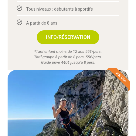
Tous niveaux : débutants à sportifs
À partir de 8 ans
INFO/RÉSERVATION
*Tarif enfant moins de 12 ans 55€/pers.
Tarif groupe à partir de 8 pers. 55€/pers.
Guide privé 440€ jusqu’à 8 pers.
VUE MER