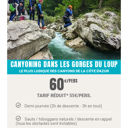
CANYONING DANS LES GORGES DU LOUP
LE PLUS LUDIQUE DES CANYONS DE LA CÔTE D'AZUR
60
€/PERS
TARIF RÉDUIT* 55€/PERS.
Demi-journée (2h de descente - 3h en tout)
Sauts / toboggans naturels / descente en rappel
(tous les obstacles sont évitables)