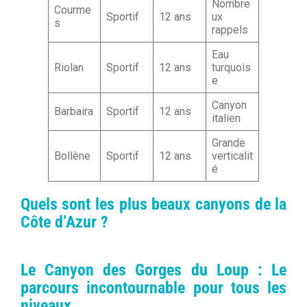
Nombre
Courme
Sportif
12 ans
ux
s
rappels
Eau
Riolan
Sportif
12 ans
turquois
e
Canyon
Barbaira
Sportif
12 ans
italien
Grande
Bollène
Sportif
12 ans
verticalit
é
Quels sont les plus beaux canyons de la
Côte d’Azur ?
Le Canyon des Gorges du Loup : Le
parcours incontournable pour tous les
niveaux