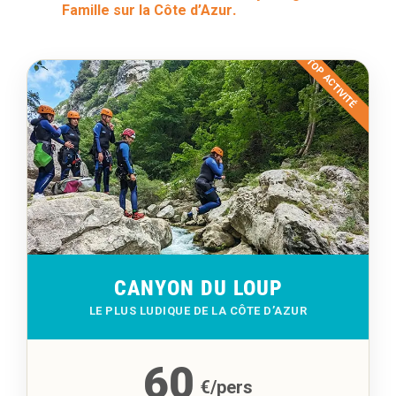
Famille sur la Côte d’Azur
.
TOP ACTIVITÉ
CANYON DU LOUP
LE PLUS LUDIQUE DE LA CÔTE D’AZUR
60
€/pers