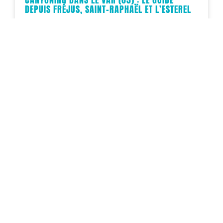
DEPUIS FRÉJUS, SAINT-RAPHAËL ET L’ESTEREL
Vous passez vos vacances dans le Var du côté de
Fréjus, Saint-Raphaël, Sainte-Maxime ou Toulon ? Vous
cherchez une activité outdoor rafraîchissante et pleine
d’adrénaline ? Le canyoning s’impose comme
LIRE LA SUITE